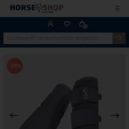
☰
0
-20%