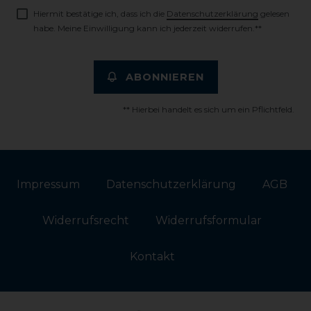
Hiermit bestätige ich, dass ich die
Daten­schutz­erklärung
gelesen
habe. Meine Einwilligung kann ich jederzeit widerrufen.**
ABONNIEREN
** Hierbei handelt es sich um ein Pflichtfeld.
Impressum
Daten­schutz­erklärung
AGB
Widerrufs­recht
Widerrufs­formular
Kontakt