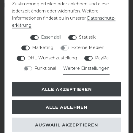
Zustimmung erteilen oder ablehnen und diese
Das perfekte Zubehör für dich
jederzeit ändern oder widerrufen. Weitere
Informationen findest du in unserer
Daten­schutz­
-20%
-20%
erklärung
.
Essenziell
Statistik
Marketing
Externe Medien
DHL Wunschzustellung
PayPal
Funktional
Weitere Einstellungen
Eskadron Classic Sports
Eskadron Classic Sports
ALLE AKZEPTIEREN
26 Softslate
26 Fleece Jewel
Sprungglocken
Bandagen
ALLE ABLEHNEN
statt 32,95 €
statt 39,95 €
26,36 € *
31,96 € *
AUSWAHL AKZEPTIEREN
1
Paar