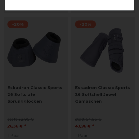
ARTIKEL MERKEN
ARTIKEL MERKEN
-20%
-20%
Eskadron Classic Sports
Eskadron Classic Sports
26 Softslate
26 Softshell Jewel
Sprungglocken
Gamaschen
statt 32,95 €
statt 54,95 €
26,36 € *
43,96 € *
1
Paar
1
Paar