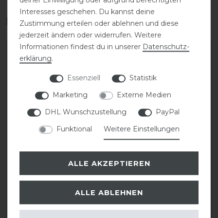
Interesses geschehen. Du kannst deine
Das perfekte Zubehör für dich
Zustimmung erteilen oder ablehnen und diese
jederzeit ändern oder widerrufen. Weitere
Informationen findest du in unserer
Daten­schutz­
-20%
-20%
erklärung
.
Essenziell
Statistik
Marketing
Externe Medien
DHL Wunschzustellung
PayPal
Funktional
Weitere Einstellungen
Eskadron Classic Sports
Eskadron Classic Sports
26 Softshell Jewel
26 Softshell Jewel
ALLE AKZEPTIEREN
Gamaschen
Gamaschen
ALLE ABLEHNEN
statt 54,95 €
statt 54,95 €
43,96 € *
43,96 € *