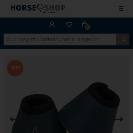
☰
0
-20%