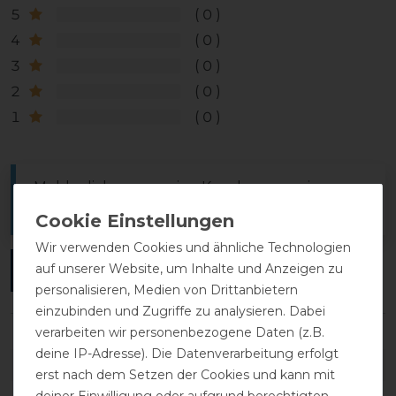
5
0
4
0
3
0
2
0
1
0
Melde dich an, um eine Kundenrezension zu
verfassen.
Wir verwenden Cookies und ähnliche Technologien
auf unserer Website, um Inhalte und Anzeigen zu
ANMELDEN
personalisieren, Medien von Drittanbietern
einzubinden und Zugriffe zu analysieren. Dabei
verarbeiten wir personenbezogene Daten (z.B.
deine IP-Adresse). Die Datenverarbeitung erfolgt
DETAILS ZUR PRODUKTSICHERHEIT
erst nach dem Setzen der Cookies und kann mit
deiner Einwilligung oder aufgrund berechtigten