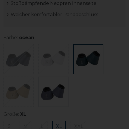
Stoßdämpfende Neopren Innenseite
Weicher komfortabler Randabschluss
Farbe:
ocean
Größe:
XL
S
M
L
XL
XXL