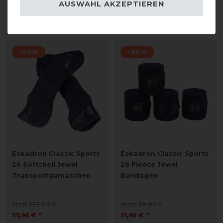
AUSWAHL AKZEPTIEREN
1
Paar
1
Paar
ARTIKEL MERKEN
ARTIKEL MERKEN
-20%
-20%
Eskadron Classic Sports
Eskadron Classic Sports
26 Softshell Jewel
26 Fleece Jewel
Transportgamaschen
Bandagen
statt 139,95 €
statt 39,95 €
111,96 € *
31,96 € *