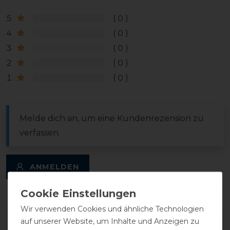
5
0
4
0
3
0
2
0
1
0
Melde dich an, um eine Kundenrezension zu
verfassen.
ANMELDEN
Wir verwenden Cookies und ähnliche Technologien
auf unserer Website, um Inhalte und Anzeigen zu
DETAILS ZUR PRODUKTSICHERHEIT