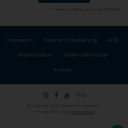
** Hierbei handelt es sich um ein Pflichtfeld.
Impressum
Daten­schutz­erklärung
AGB
Widerrufs­recht
Widerrufs­formular
Kontakt
Blog
© Copyright 2026 | Alle Rechte vorbehalten.
* inkl. ges. MwSt. zzgl.
Versandkosten