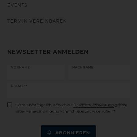
EVENTS
TERMIN VEREINBAREN
NEWSLETTER ANMELDEN
VORNAME
NACHNAME
Newsletter
E-MAIL **
Honig
Hiermit bestätige ich, dass ich die
Daten­schutz­erklärung
gelesen
habe. Meine Einwilligung kann ich jederzeit widerrufen.**
ABONNIEREN