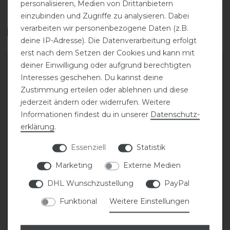
personalisieren, Medien von Drittanbietern
einzubinden und Zugriffe zu analysieren. Dabei
verarbeiten wir personenbezogene Daten (z.B.
Das perfekte Zubehör für dich
deine IP-Adresse). Die Datenverarbeitung erfolgt
erst nach dem Setzen der Cookies und kann mit
deiner Einwilligung oder aufgrund berechtigten
Interesses geschehen. Du kannst deine
Zustimmung erteilen oder ablehnen und diese
jederzeit ändern oder widerrufen. Weitere
Informationen findest du in unserer
Daten­schutz­
erklärung
.
Essenziell
Statistik
Marketing
Externe Medien
KASK Riders 22L
KASK Helmrucksack
Backpack Vertigo
DHL Wunschzustellung
PayPal
35,00 € *
Funktional
Weitere Einstellungen
199,90 € *
ARTIKEL MERKEN
ARTIKEL MERKEN