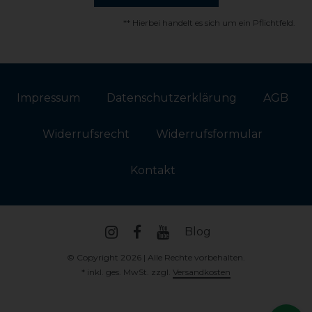
** Hierbei handelt es sich um ein Pflichtfeld.
Impressum
Daten­schutz­erklärung
AGB
Widerrufs­recht
Widerrufs­formular
Kontakt
Blog
© Copyright 2026 | Alle Rechte vorbehalten.
* inkl. ges. MwSt. zzgl.
Versandkosten