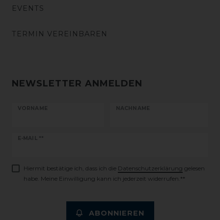
EVENTS
TERMIN VEREINBAREN
NEWSLETTER ANMELDEN
VORNAME
NACHNAME
Newsletter
E-MAIL **
Honig
Hiermit bestätige ich, dass ich die
Daten­schutz­erklärung
gelesen
habe. Meine Einwilligung kann ich jederzeit widerrufen.**
ABONNIEREN