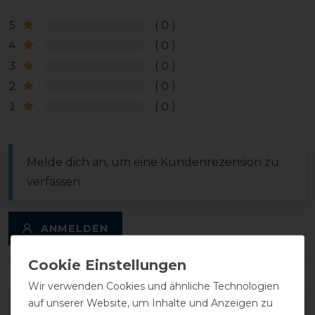
5
0
4
0
3
0
2
0
1
0
Melde dich an, um eine Kundenrezension zu
verfassen.
ANMELDEN
Wir verwenden Cookies und ähnliche Technologien
auf unserer Website, um Inhalte und Anzeigen zu
DETAILS ZUR PRODUKTSICHERHEIT