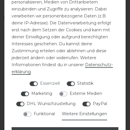
personalisieren, Medien von Drittanbietern
einzubinden und Zugriffe zu analysieren. Dabei
verarbeiten wir personenbezogene Daten (z.B.
Das perfekte Zubehör für dich
deine IP-Adresse). Die Datenverarbeitung erfolgt
erst nach dem Setzen der Cookies und kann mit
deiner Einwilligung oder aufgrund berechtigten
Interesses geschehen. Du kannst deine
Zustimmung erteilen oder ablehnen und diese
jederzeit ändern oder widerrufen. Weitere
Informationen findest du in unserer
Daten­schutz­
erklärung
.
Essenziell
Statistik
Marketing
Externe Medien
KASK Riders 22L
KASK Riders 22L
Backpack Vertigo
Backpack Vertigo
DHL Wunschzustellung
PayPal
Funktional
Weitere Einstellungen
199,90 € *
199,90 € *
ARTIKEL MERKEN
ARTIKEL MERKEN