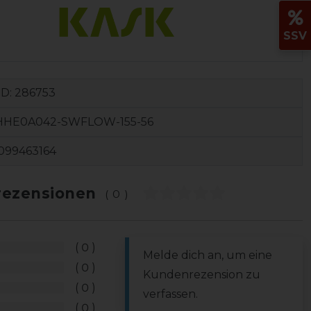
SSV
ID:
286753
HHE0A042-SWFLOW-155-56
099463164
ezensionen
(0)
0
Melde dich an, um eine
0
Kundenrezension zu
0
verfassen.
0