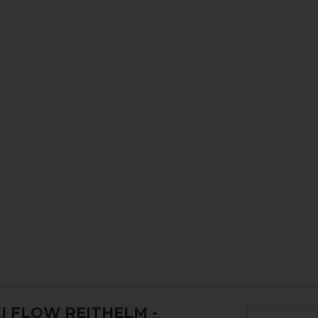
I FLOW REITHELM
-