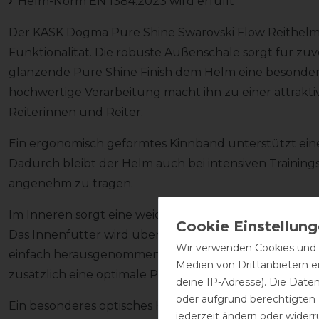
Helm-Norm EN 1384:2023 wird erfüllt
Der KASK Dogma Pure Shine Swarovski Flow Reithelm
Funktionalität. Die robuste Außenschale sorgt für zu
glänzende Pure Shine Finish dem Helm eine besonders
hochwertige Verarbeitung macht ihn zu einer attrakt
Reiterinnen und Reiter.
Ein ergonomisch geformtes Kinnband unterstützt eine
Dadurch bleibt der Helm auch bei intensiven Trainings
angenehm zu tragen.
Im Inneren sorgt eine weich gepolsterte Innenaussta
Das Innenfutter wird über ein praktisches Klettsyste
Wir verwenden Cookies und ä
einfach herausgenommen werden. Der im Lieferumfan
Medien von Drittanbietern e
zusätzlich eine optimale Passform und hohen Komfort
deine IP-Adresse). Die Date
oder aufgrund berechtigten
Ein besonderes optisches Highlight ist die Swarovski F
jederzeit ändern oder widerr