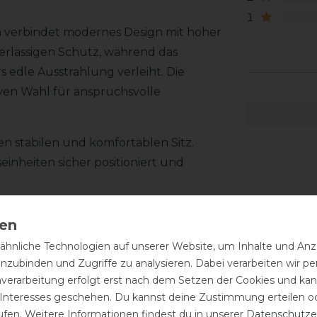
1
 verbindet modernes Design mit hoher
verlässigen Schutz, während das
 edle Ausstrahlung verleiht. Die
iven Wahl für anspruchsvolle
n stabilen und komfortablen Sitz.
einheiten sicher positioniert und
ttung für ein angenehmes Tragegefühl.
m befestigt und kann zum Reinigen
hnliche Technologien auf unserer Website, um Inhalte und Anze
g enthaltene KASK Liner unterstützt
inzubinden und Zugriffe zu analysieren. Dabei verarbeiten wir 
.
nverarbeitung erfolgt erst nach dem Setzen der Cookies und kann
 Interesses geschehen. Du kannst deine Zustimmung erteilen o
low Kristallverzierung im Frontbereich.
ufen. Weitere Informationen findest du in unserer
Daten­schutz­e