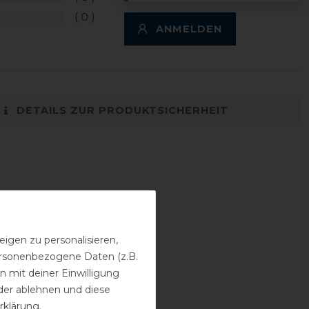
0
ANMELDEN
DETAILS ZUR PRODUKTSICHERHEIT
igen zu personalisieren,
personenbezogene Daten (z.B.
 mit deiner Einwilligung
der ablehnen und diese
rklärung
.