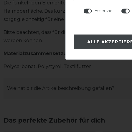
Die funkelnden Elemente setzen einen eleganten Ak
Essenziell
Helmoberfläche. Das kurze Schild unterstreicht den 
sorgt gleichzeitig für eine moderne Linienführung.
Bitte beachten, dass für diesen Helm ausschließlich
werden können.
ALLE AKZEPTIER
Materialzusammensetzung
Polycarbonat, Polystyrol, Textilfutter
Wie hat dir die Artikelbeschreibung gefallen?
Das perfekte Zubehör für dich