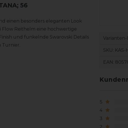
TANA; 56
nd einen besonders eleganten Look
ki Flow Reithelm eine hochwertige
inish und funkelnde Swarovski Details
Varianten-
 Turnier.
SKU:
KAS-
EAN:
8057
Kundenr
5
4
3
2