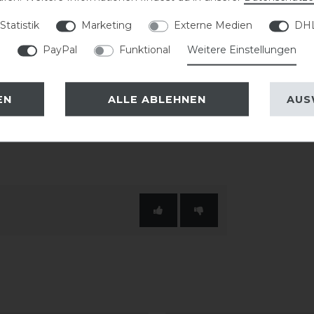
zent auf der glänzenden
Statistik
Marketing
Externe Medien
DHL
sportlichen Charakter des Helmes und
PayPal
Funktional
Weitere Einstellungen
 passende KASK Innenfutter verwendet
EN
ALLE ABLEHNEN
AUS