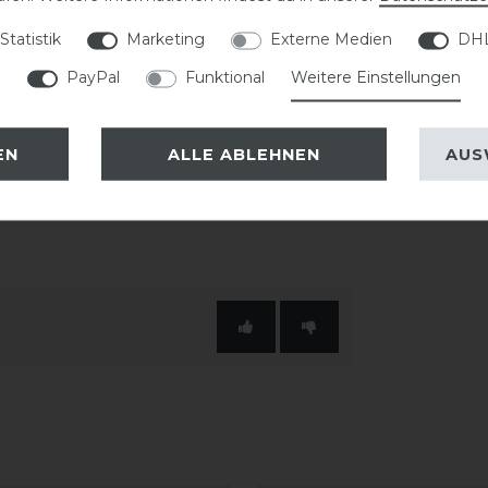
zent auf der glänzenden
Statistik
Marketing
Externe Medien
DHL
sportlichen Charakter des Helmes und
PayPal
Funktional
Weitere Einstellungen
 passende KASK Innenfutter verwendet
EN
ALLE ABLEHNEN
AUS