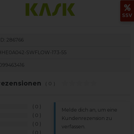
SSV
ID:
286766
HHE0A042-SWFLOW-173-55
099463416
ezensionen
(0)
0
Melde dich an, um eine
0
Kundenrezension zu
0
verfassen.
0