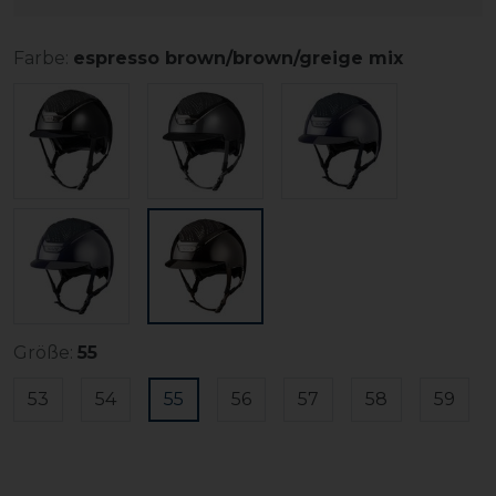
Farbe:
espresso brown/brown/greige mix
Größe:
55
53
54
55
56
57
58
59