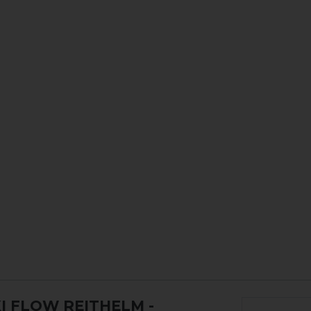
I FLOW REITHELM
-