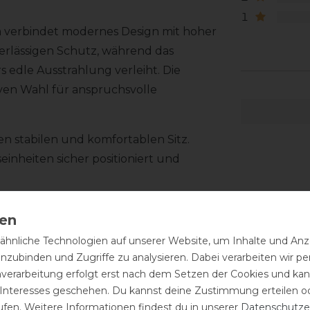
1
 verbindet modernes Design mit hoher
verlässigen Schutz, während das
 edle Ausstrahlung verleiht. Die
iven Wahl für anspruchsvolle
n stabilen und komfortablen Sitz.
einheiten sicher positioniert und
ttung für ein angenehmes Tragegefühl.
m befestigt und kann zum Reinigen
hnliche Technologien auf unserer Website, um Inhalte und Anze
g enthaltene KASK Liner unterstützt
inzubinden und Zugriffe zu analysieren. Dabei verarbeiten wir 
.
nverarbeitung erfolgt erst nach dem Setzen der Cookies und kann
 Interesses geschehen. Du kannst deine Zustimmung erteilen o
low Kristallverzierung im Frontbereich.
ufen. Weitere Informationen findest du in unserer
Daten­schutz­e