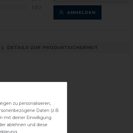
0
ANMELDEN
DETAILS ZUR PRODUKTSICHERHEIT
igen zu personalisieren,
personenbezogene Daten (z.B.
 mit deiner Einwilligung
der ablehnen und diese
rklärung
.