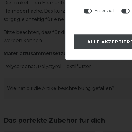
Die funkelnden Elemente setzen einen eleganten Ak
Essenziell
Helmoberfläche. Das kurze Schild unterstreicht den 
sorgt gleichzeitig für eine moderne Linienführung.
Bitte beachten, dass für diesen Helm ausschließlich
werden können.
ALLE AKZEPTIER
Materialzusammensetzung
Polycarbonat, Polystyrol, Textilfutter
Wie hat dir die Artikelbeschreibung gefallen?
Das perfekte Zubehör für dich