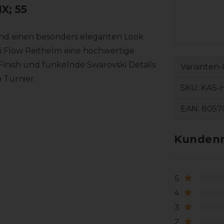
; 55
nd einen besonders eleganten Look
ki Flow Reithelm eine hochwertige
inish und funkelnde Swarovski Details
Varianten-
 Turnier.
SKU:
KAS-
EAN:
8057
Kundenr
5
4
3
2