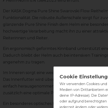
Helm-Norm EN 1384:2023 wird erfüllt
Der KASK Dogma Pure Shine Swarovski Flow Reithelm
Funktionalität. Die robuste Außenschale sorgt für zu
glänzende Pure Shine Finish dem Helm eine besonders
hochwertige Verarbeitung macht ihn zu einer attrakt
Reiterinnen und Reiter.
Ein ergonomisch geformtes Kinnband unterstützt eine
Dadurch bleibt der Helm auch bei intensiven Trainings
angenehm zu tragen.
Im Inneren sorgt eine weich gepolsterte Innenaussta
Das Innenfutter wird über ein praktisches Klettsyste
Wir verwenden Cookies und ä
einfach herausgenommen werden. Der im Lieferumfan
Medien von Drittanbietern e
zusätzlich eine optimale Passform und hohen Komfort
deine IP-Adresse). Die Date
oder aufgrund berechtigten
Ein besonderes optisches Highlight ist die Swarovski F
jederzeit ändern oder widerr