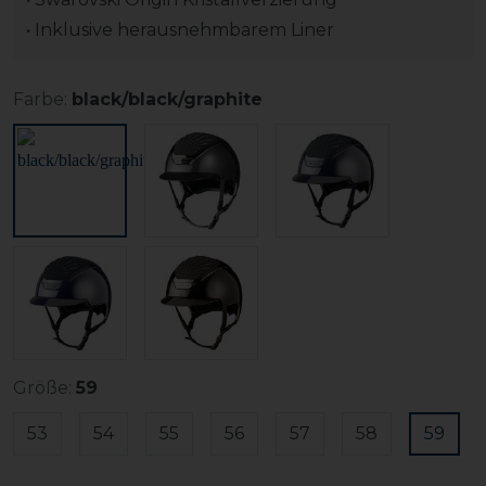
• Inklusive herausnehmbarem Liner
Farbe:
black/black/graphite
Größe:
59
53
54
55
56
57
58
59