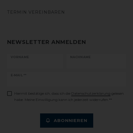
TERMIN VEREINBAREN
NEWSLETTER ANMELDEN
VORNAME
NACHNAME
Newsletter
E-MAIL **
Honig
Hiermit bestätige ich, dass ich die
Daten­schutz­erklärung
gelesen
habe. Meine Einwilligung kann ich jederzeit widerrufen.**
ABONNIEREN