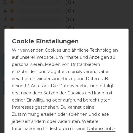
5
0
4
0
3
0
2
0
1
0
Wir verwenden Cookies und ähnliche Technologien
auf unserer Website, um Inhalte und Anzeigen zu
Melde dich an, um eine Kundenrezension zu
personalisieren, Medien von Drittanbietern
verfassen.
einzubinden und Zugriffe zu analysieren. Dabei
verarbeiten wir personenbezogene Daten (z.B.
deine IP-Adresse). Die Datenverarbeitung erfolgt
ANMELDEN
erst nach dem Setzen der Cookies und kann mit
deiner Einwilligung oder aufgrund berechtigten
Interesses geschehen. Du kannst deine
Zustimmung erteilen oder ablehnen und diese
DETAILS ZUR PRODUKTSICHERHEIT
jederzeit ändern oder widerrufen. Weitere
Informationen findest du in unserer
Daten­schutz­