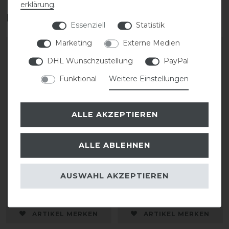
erklärung
.
Das perfekte Zubehör für dich
Essenziell
Statistik
Marketing
Externe Medien
DHL Wunschzustellung
PayPal
Funktional
Weitere Einstellungen
ALLE AKZEPTIEREN
ALLE ABLEHNEN
KASK Helmrucksack
KASK Riders 22L
Backpack Vertigo
AUSWAHL AKZEPTIEREN
35,00 € *
199,90 € *
ARTIKEL MERKEN
ARTIKEL MERKEN