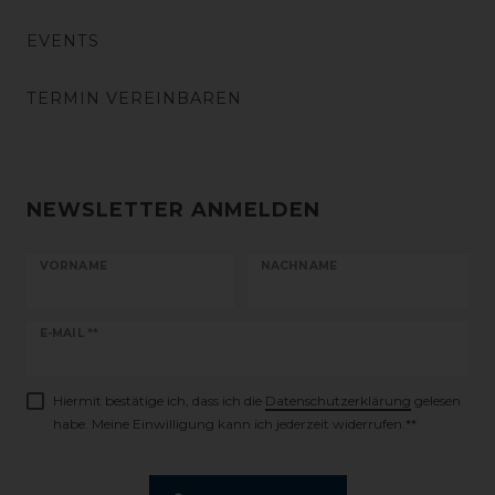
EVENTS
TERMIN VEREINBAREN
NEWSLETTER ANMELDEN
VORNAME
NACHNAME
Newsletter
E-MAIL **
Honig
Hiermit bestätige ich, dass ich die
Daten­schutz­erklärung
gelesen
habe. Meine Einwilligung kann ich jederzeit widerrufen.**