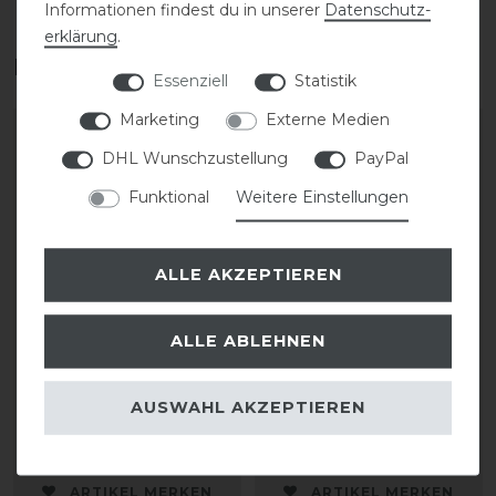
Informationen findest du in unserer
Daten­schutz­
erklärung
.
Das perfekte Zubehör für dich
Essenziell
Statistik
Marketing
Externe Medien
DHL Wunschzustellung
PayPal
Funktional
Weitere Einstellungen
ALLE AKZEPTIEREN
ALLE ABLEHNEN
KASK Helmrucksack
KASK Riders 22L
Backpack Vertigo
AUSWAHL AKZEPTIEREN
35,00 € *
199,90 € *
ARTIKEL MERKEN
ARTIKEL MERKEN