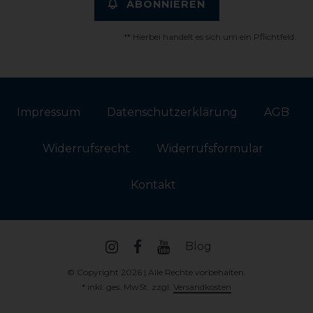
ABONNIEREN
** Hierbei handelt es sich um ein Pflichtfeld.
Impressum
Daten­schutz­erklärung
AGB
Widerrufs­recht
Widerrufs­formular
Kontakt
Blog
© Copyright 2026 | Alle Rechte vorbehalten.
* inkl. ges. MwSt. zzgl.
Versandkosten