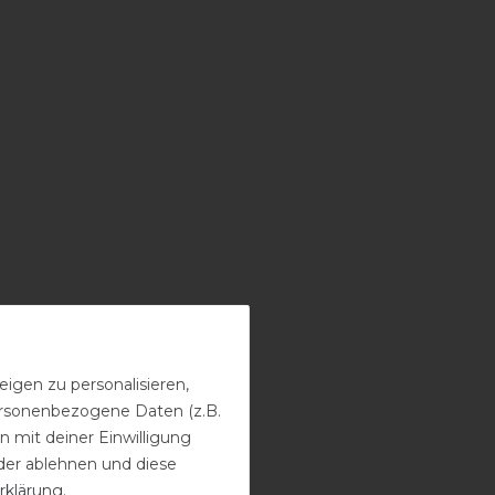
igen zu personalisieren,
personenbezogene Daten (z.B.
 mit deiner Einwilligung
der ablehnen und diese
rklärung
.