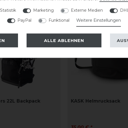
Statistik
Marketing
Externe Medien
DHL
PayPal
Funktional
Weitere Einstellungen
EN
ALLE ABLEHNEN
AUS
rs 22L Backpack
KASK Helmrucksack
35,00 € *