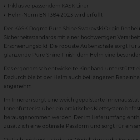
Inklusive passendem KASK Liner
Helm-Norm EN 1384:2023 wird erfüllt
Der KASK Dogma Pure Shine Swarovski Origin Reithe
Sicherheitsstandards mit einer hochwertigen Verarb
Erscheinungsbild. Die robuste Außenschale sorgt für
glänzende Pure Shine Finish dem Helm eine besonders
Das ergonomisch entwickelte Kinnband unterstützt ei
Dadurch bleibt der Helm auch bei längeren Reiteinhei
angenehm.
Im Inneren sorgt eine weich gepolsterte Innenaussta
Innenfutter ist über ein praktisches Klettsystem befe
herausgenommen werden. Der im Lieferumfang entha
zusätzlich eine optimale Passform und sorgt für ein
Optisch zeichnet sich dieses Modell durch die Swarovsk