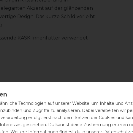
n eleganten Akzent auf der glänzenden
rtige Design. Das kurze Schild verleiht
g.
 passende KASK Innenfutter verwendet
hnliche Technologien auf unserer Website, um Inhalte und Anze
inzubinden und Zugriffe zu analysieren. Dabei verarbeiten wir 
nverarbeitung erfolgt erst nach dem Setzen der Cookies und kann
 Interesses geschehen. Du kannst deine Zustimmung erteilen o
ufen. Weitere Informationen findest du in unserer
Daten­schutz­e