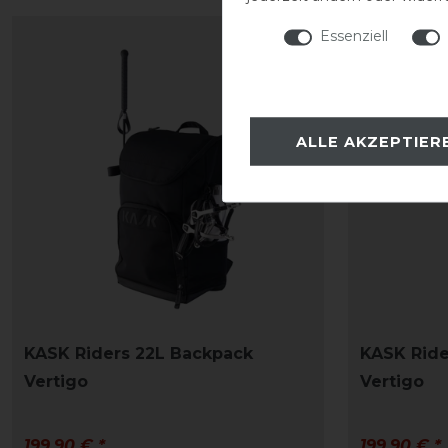
Essenziell
ALLE AKZEPTIER
KASK Riders 22L Backpack
KASK Ride
Vertigo
Vertigo
199,90 € *
199,90 € *