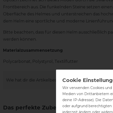
Frontbereich aus. Die funkelnden Steine setzen eine
Oberfläche des Helmes und unterstreichen das hochwe
dem Helm eine sportliche und moderne Linienführun
Bitte beachten, dass für diesen Helm ausschließlich
werden können.
Materialzusammensetzung
Polycarbonat, Polystyrol, Textilfutter
Wie hat dir die Artikelbeschreibung gefallen?
Wir verwenden Cookies und ä
Medien von Drittanbietern e
deine IP-Adresse). Die Date
oder aufgrund berechtigten
Das perfekte Zubehör für dich
jederzeit ändern oder widerr