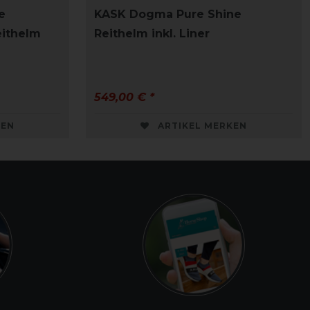
e
KASK Dogma Pure Shine
eithelm
Reithelm inkl. Liner
549,00 € *
KEN
ARTIKEL MERKEN