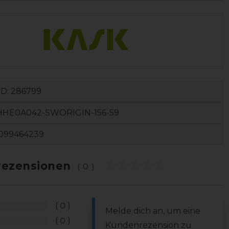
ID:
286799
HHE0A042-SWORIGIN-156-59
099464239
ezensionen
(0)
0
Melde dich an, um eine
0
Kundenrezension zu