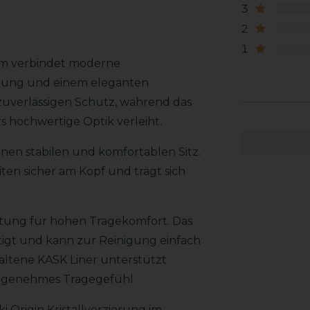
3
2
1
lm verbindet moderne
eitung und einem eleganten
 zuverlässigen Schutz, während das
 hochwertige Optik verleiht.
nen stabilen und komfortablen Sitz.
ten sicher am Kopf und trägt sich
ttung für hohen Tragekomfort. Das
stigt und kann zur Reinigung einfach
ltene KASK Liner unterstützt
 angenehmes Tragegefühl.
i Origin Kristallverzierung im