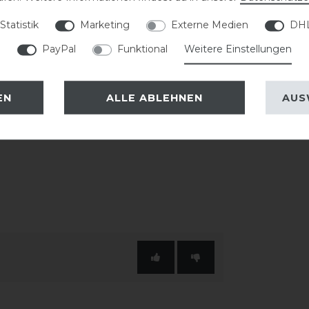
sowie die extra große Krempe
Statistik
Marketing
Externe Medien
DHL
eihen dem Helm eine hochwertige
PayPal
Funktional
Weitere Einstellungen
nthalten und sorgt für zusätzlichen
EN
ALLE ABLEHNEN
AUS
 passende KASK Innenfutter verwendet