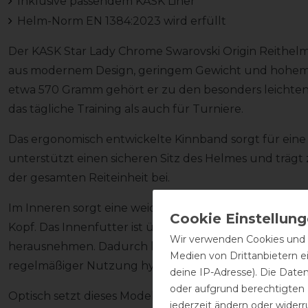
Inklusive passendem KASK Liner
Helm-Norm EN 1384:2023 wird erfüllt
Der KASK Star Lady Chrome Swarovski Origin Reithel
aus modernem Design, geringem Gewicht und hohem 
etwa 570 Gramm gehört er zu den besonders leichten
das tägliche Training als auch für Turniere.
Das ergonomisch entwickelte Kinnband sorgt für eine
unterstützt einen sicheren Sitz des Helmes und trä
der gesamten Reiteinheit bei.
Im Inneren sorgt eine weich gepolsterte Innenausst
Kopf. Das Innenfutter ist über ein praktisches Klettsys
Wir verwenden Cookies und ä
herausnehmen. Dadurch kann der Helm problemlos ge
Medien von Drittanbietern e
regelmäßiger Nutzung hygienisch.
deine IP-Adresse). Die Date
oder aufgrund berechtigten
Optisch setzt dieses Modell mit funkelnden Swarovski 
jederzeit ändern oder widerr