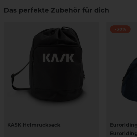
Das perfekte Zubehör für dich
-30%
KASK Helmrucksack
Euroridin
Euroridin