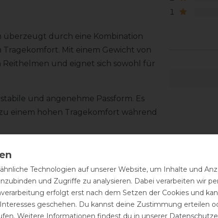
1
m überzeugt durch eine Kombination
Tragekomfort. Mit einem Gewicht von
 Reithelmen und eignet sich sowohl für
 stabile und angenehme Passform. Es
gt zu einem hohen Tragekomfort während
attung für ein angenehmes Gefühl am
tem befestigt und lässt sich einfach
hnliche Technologien auf unserer Website, um Inhalte und Anze
reinigt werden und bleibt auch bei
inzubinden und Zugriffe zu analysieren. Dabei verarbeiten wir 
nverarbeitung erfolgt erst nach dem Setzen der Cookies und kann
 Interesses geschehen. Du kannst deine Zustimmung erteilen o
Kristallen auf der Vorderseite einen
ufen. Weitere Informationen findest du in unserer
Daten­schutz­e