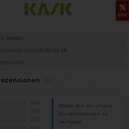
SSV
ID:
286683
HHE0A041-SWORIGIN-122-58
099460972
ezensionen
(0)
0
Melde dich an, um eine
0
Kundenrezension zu
0
verfassen.
0