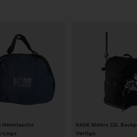
g Helmtasche
KASK Riders 22L Back
g-Logo
Vertigo