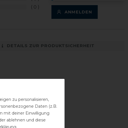
0
ANMELDEN
DETAILS ZUR PRODUKTSICHERHEIT
igen zu personalisieren,
personenbezogene Daten (z.B.
 mit deiner Einwilligung
der ablehnen und diese
rklärung
.