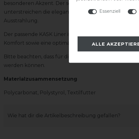
besonderen Akzent. Der schwarz verchromte Rahmen 
Essenziell
unterstreichen die elegante Linienführung und verl
Ausstrahlung.
Der passende KASK Liner ist bereits im Lieferumfang e
Komfort sowie eine optimale Passform.
ALLE AKZEPTIER
Bitte beachten, dass für diesen Helm ausschließlich
werden können.
Materialzusammensetzung
Polycarbonat, Polystyrol, Textilfutter
Wie hat dir die Artikelbeschreibung gefallen?