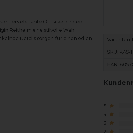
esonders elegante Optik verbinden
in Reithelm eine stilvolle Wahl.
nkelnde Details sorgen für einen edlen
Varianten-
SKU:
KAS-
EAN:
8057
Kundenr
5
4
3
2