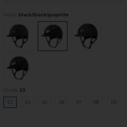
Farbe:
black/black/graphite
Größe:
53
53
54
55
56
57
58
59