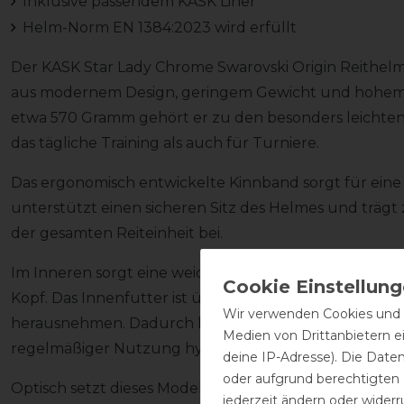
Inklusive passendem KASK Liner
Helm-Norm EN 1384:2023 wird erfüllt
Der KASK Star Lady Chrome Swarovski Origin Reithel
aus modernem Design, geringem Gewicht und hohem 
etwa 570 Gramm gehört er zu den besonders leichten
das tägliche Training als auch für Turniere.
Das ergonomisch entwickelte Kinnband sorgt für eine
unterstützt einen sicheren Sitz des Helmes und trä
der gesamten Reiteinheit bei.
Im Inneren sorgt eine weich gepolsterte Innenausst
Kopf. Das Innenfutter ist über ein praktisches Klettsys
Wir verwenden Cookies und ä
herausnehmen. Dadurch kann der Helm problemlos ge
Medien von Drittanbietern e
regelmäßiger Nutzung hygienisch.
deine IP-Adresse). Die Date
oder aufgrund berechtigten
Optisch setzt dieses Modell mit funkelnden Swarovski 
jederzeit ändern oder widerr