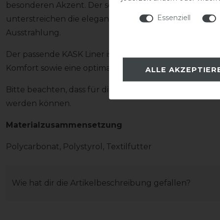
besonderen Akzent. Der schwarz verchromte Rahmen 
Essenziell
unterstreichen die elegante Linienführung und verl
Ausstrahlung.
Der passende KASK Liner ist bereits im Lieferumfang e
Komfort sowie eine optimale Passform.
ALLE AKZEPTIER
Bitte beachten, dass für diesen Helm ausschließlich
werden können.
Materialzusammensetzung
Polycarbonat, Polystyrol, Textilfutter
Wie hat dir die Artikelbeschreibung gefallen?