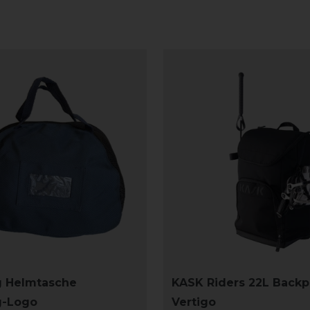
g Helmtasche
KASK Riders 22L Back
g-Logo
Vertigo