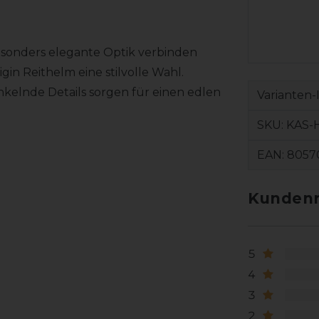
esonders elegante Optik verbinden
in Reithelm eine stilvolle Wahl.
nkelnde Details sorgen für einen edlen
Varianten-
SKU:
KAS-
EAN:
8057
Kundenr
5
4
3
2