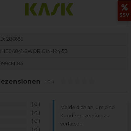
SSV
ID:
286685
HHE0A041-SWORIGIN-124-53
099461184
ezensionen
(0)
0
Melde dich an, um eine
0
Kundenrezension zu
0
verfassen.
0