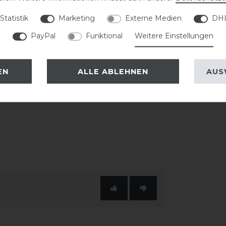
sowie die extra große Krempe
Statistik
Marketing
Externe Medien
DHL
eihen dem Helm eine hochwertige
PayPal
Funktional
Weitere Einstellungen
nthalten und sorgt für zusätzlichen
EN
ALLE ABLEHNEN
AUS
 passende KASK Innenfutter verwendet