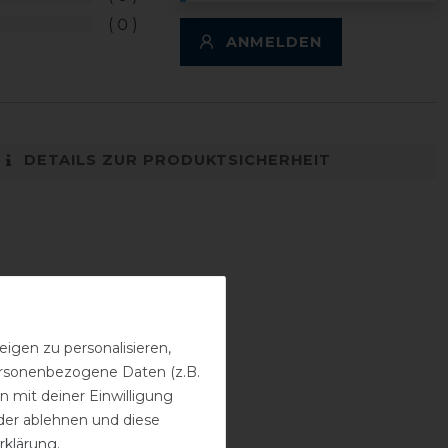
0
ANMELDEN
DETAILS ZUR PRODUKTSICHERHEIT
igen zu personalisieren,
personenbezogene Daten (z.B.
 mit deiner Einwilligung
der ablehnen und diese
rklärung
.