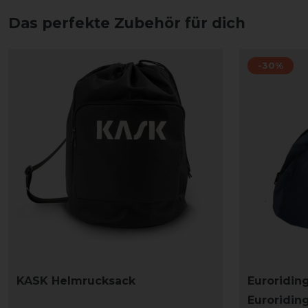
Das perfekte Zubehör für dich
-30%
KASK Helmrucksack
Euroridin
Euroridin