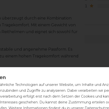
1
m überzeugt durch eine Kombination
Tragekomfort. Mit einem Gewicht von
 Reithelmen und eignet sich sowohl für
 stabile und angenehme Passform. Es
gt zu einem hohen Tragekomfort während
attung für ein angenehmes Gefühl am
tem befestigt und lässt sich einfach
hnliche Technologien auf unserer Website, um Inhalte und Anze
reinigt werden und bleibt auch bei
inzubinden und Zugriffe zu analysieren. Dabei verarbeiten wir 
nverarbeitung erfolgt erst nach dem Setzen der Cookies und kann
 Interesses geschehen. Du kannst deine Zustimmung erteilen o
Kristallen auf der Vorderseite einen
ufen. Weitere Informationen findest du in unserer
Daten­schutz­e