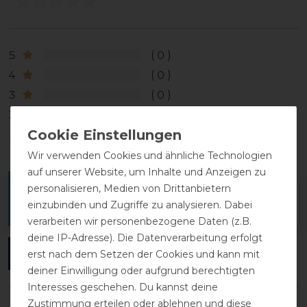
5
0
4
0
3
0
2
0
1
0
Wir verwenden Cookies und ähnliche Technologien
auf unserer Website, um Inhalte und Anzeigen zu
personalisieren, Medien von Drittanbietern
Melde dich an, um eine Kundenrezension zu
einzubinden und Zugriffe zu analysieren. Dabei
verfassen.
verarbeiten wir personenbezogene Daten (z.B.
deine IP-Adresse). Die Datenverarbeitung erfolgt
ANMELDEN
erst nach dem Setzen der Cookies und kann mit
deiner Einwilligung oder aufgrund berechtigten
Interesses geschehen. Du kannst deine
Zustimmung erteilen oder ablehnen und diese