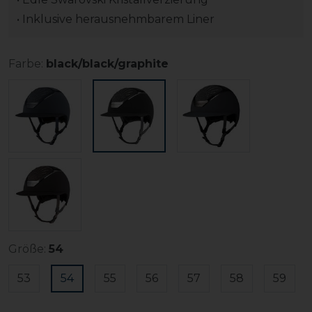
• Inklusive herausnehmbarem Liner
Farbe:
black/black/graphite
Größe:
54
53
54
55
56
57
58
59