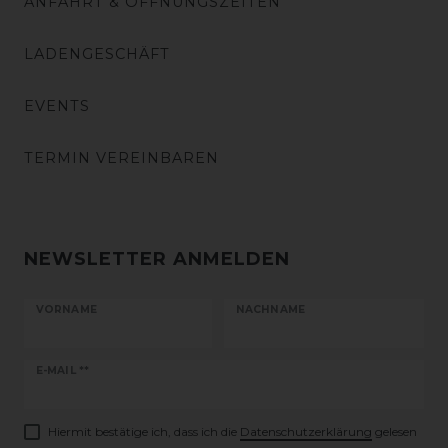
ANFAHRT & ÖFFNUNGSZEITEN
LADENGESCHÄFT
EVENTS
TERMIN VEREINBAREN
NEWSLETTER ANMELDEN
VORNAME
NACHNAME
Newsletter
E-MAIL **
Honig
Hiermit bestätige ich, dass ich die
Daten­schutz­erklärung
gelesen