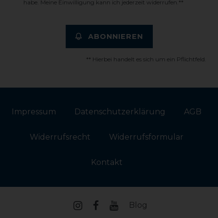
habe. Meine Einwilligung kann ich jederzeit widerrufen.**
ABONNIEREN
** Hierbei handelt es sich um ein Pflichtfeld.
Impressum
Daten­schutz­erklärung
AGB
Widerrufs­recht
Widerrufs­formular
Kontakt
Blog