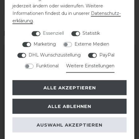
jederzeit ändern oder widerrufen. Weitere
DETAILS ZUR PRODUKTSICHERHEIT
Informationen findest du in unserer
Daten­schutz­
erklärung
.
Das perfekte Zubehör für dich
Essenziell
Statistik
Marketing
Externe Medien
DHL Wunschzustellung
PayPal
Funktional
Weitere Einstellungen
ALLE AKZEPTIEREN
ALLE ABLEHNEN
KASK Helmrucksack
KASK Riders 22L
Backpack Vertigo
AUSWAHL AKZEPTIEREN
35,00 € *