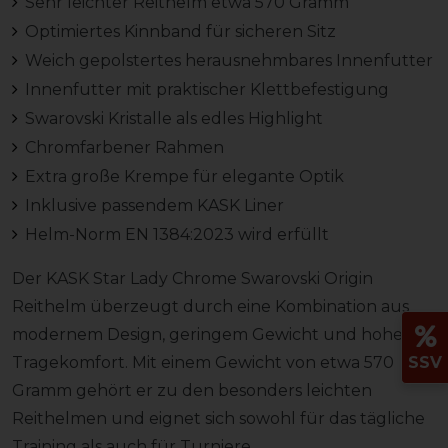
Sehr leichter Reithelm etwa 570 Gramm
Optimiertes Kinnband für sicheren Sitz
Weich gepolstertes herausnehmbares Innenfutter
Innenfutter mit praktischer Klettbefestigung
Swarovski Kristalle als edles Highlight
Chromfarbener Rahmen
Extra große Krempe für elegante Optik
Inklusive passendem KASK Liner
Helm-Norm EN 1384:2023 wird erfüllt
Der KASK Star Lady Chrome Swarovski Origin
Reithelm überzeugt durch eine Kombination aus
modernem Design, geringem Gewicht und hohem
Tragekomfort. Mit einem Gewicht von etwa 570
SSV
Gramm gehört er zu den besonders leichten
Reithelmen und eignet sich sowohl für das tägliche
Training als auch für Turniere.