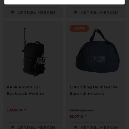
199,90 € *
ARTIKEL MERKEN
ARTIKEL MERKEN
-30%
KASK Riders 22L
Euroriding Helmtasche
Backpack Vertigo
Euroriding-Logo
199,90 € *
statt 22,95 €
16,07 € *
ARTIKEL MERKEN
ARTIKEL MERKEN