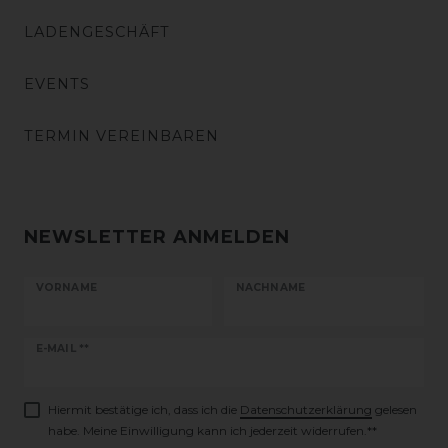
LADENGESCHÄFT
EVENTS
TERMIN VEREINBAREN
NEWSLETTER ANMELDEN
VORNAME
NACHNAME
Newsletter
E-MAIL **
Honig
Hiermit bestätige ich, dass ich die
Daten­schutz­erklärung
gelesen
habe. Meine Einwilligung kann ich jederzeit widerrufen.**