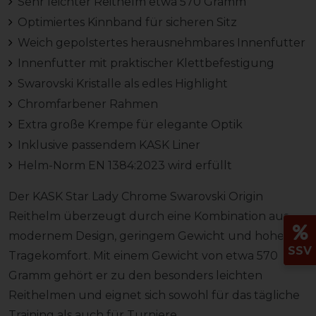
Sehr leichter Reithelm etwa 570 Gramm
Optimiertes Kinnband für sicheren Sitz
Weich gepolstertes herausnehmbares Innenfutter
Innenfutter mit praktischer Klettbefestigung
Swarovski Kristalle als edles Highlight
Chromfarbener Rahmen
Extra große Krempe für elegante Optik
Inklusive passendem KASK Liner
Helm-Norm EN 1384:2023 wird erfüllt
Der KASK Star Lady Chrome Swarovski Origin
Reithelm überzeugt durch eine Kombination aus
modernem Design, geringem Gewicht und hohem
SSV
Tragekomfort. Mit einem Gewicht von etwa 570
Gramm gehört er zu den besonders leichten
Reithelmen und eignet sich sowohl für das tägliche
Training als auch für Turniere.