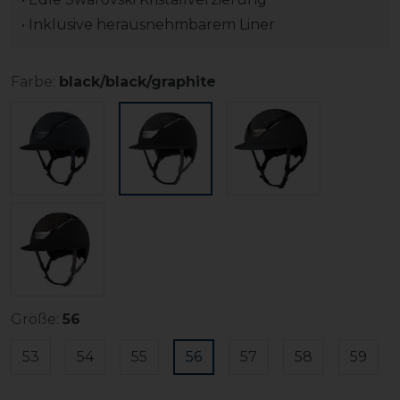
• Inklusive herausnehmbarem Liner
Farbe:
black/black/graphite
Größe:
56
53
54
55
56
57
58
59