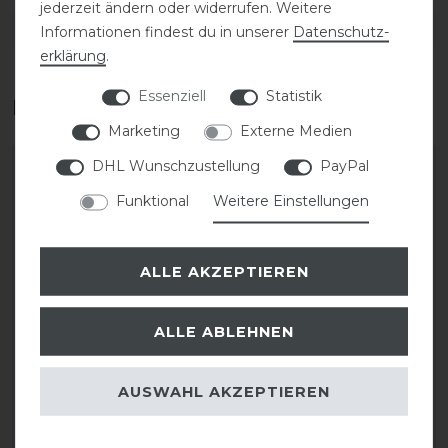
jederzeit ändern oder widerrufen. Weitere
DETAILS ZUR PRODUKTSICHERHEIT
Informationen findest du in unserer
Daten­schutz­
erklärung
.
Essenziell
Statistik
Das perfekte Zubehör für dich
Marketing
Externe Medien
DHL Wunschzustellung
PayPal
-30%
Funktional
Weitere Einstellungen
ALLE AKZEPTIEREN
ALLE ABLEHNEN
Euroriding Helmtasche
KASK Riders 22L
AUSWAHL AKZEPTIEREN
Euroriding-Logo
Backpack Vertigo