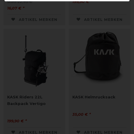
statt 22,95 €
199,90 € *
16,07 € *
ARTIKEL MERKEN
ARTIKEL MERKEN
KASK Riders 22L
KASK Helmrucksack
Backpack Vertigo
35,00 € *
199,90 € *
ARTIKEL MERKEN
ARTIKEL MERKEN