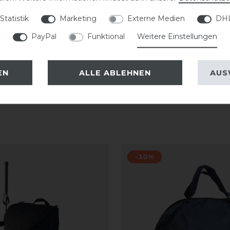
Statistik
Marketing
Externe Medien
DHL
PayPal
Funktional
Weitere Einstellungen
EN
ALLE ABLEHNEN
AUS
-30%