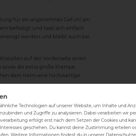
attung für ein angenehmes Gefühl am
tem befestigt und lässt sich einfach
reinigt werden und bleibt auch bei
Kristallen auf der Vorderseite einen
sowie die extra große Krempe
eihen dem Helm eine hochwertige
nthalten und sorgt für zusätzlichen
hnliche Technologien auf unserer Website, um Inhalte und Anze
inzubinden und Zugriffe zu analysieren. Dabei verarbeiten wir 
 passende KASK Innenfutter verwendet
nverarbeitung erfolgt erst nach dem Setzen der Cookies und kann
 Interesses geschehen. Du kannst deine Zustimmung erteilen o
ufen. Weitere Informationen findest du in unserer
Daten­schutz­e