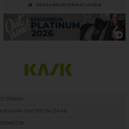
VERSANDINFORMATIONEN
ID:
286690
HHE0A041-SWORIGIN-124-58
099461238