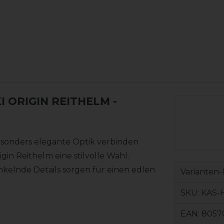
 ORIGIN REITHELM
-
esonders elegante Optik verbinden
in Reithelm eine stilvolle Wahl.
nkelnde Details sorgen für einen edlen
Varianten-
SKU:
KAS-
EAN:
8057