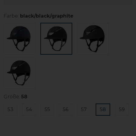
Farbe:
black/black/graphite
Größe:
58
53
54
55
56
57
58
59