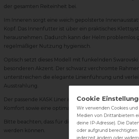
der gesamten Reiteinheit bei.
Im Inneren sorgt eine weich gepolsterte Innenausst
Kopf. Das Innenfutter ist über ein praktisches Klettsys
herausnehmen. Dadurch kann der Helm problemlos ge
regelmäßiger Nutzung hygienisch.
Optisch setzt dieses Modell mit funkelnden Swarovski 
besonderen Akzent. Der schwarz verchromte Rahmen 
unterstreichen die elegante Linienführung und verl
Ausstrahlung.
Der passende KASK Liner ist bereits im Lieferumfang e
Wir verwenden Cookies und ä
Komfort sowie eine optimale Passform.
Medien von Drittanbietern e
Bitte beachten, dass für diesen Helm ausschließlich
deine IP-Adresse). Die Date
oder aufgrund berechtigten
werden können.
jederzeit ändern oder widerr