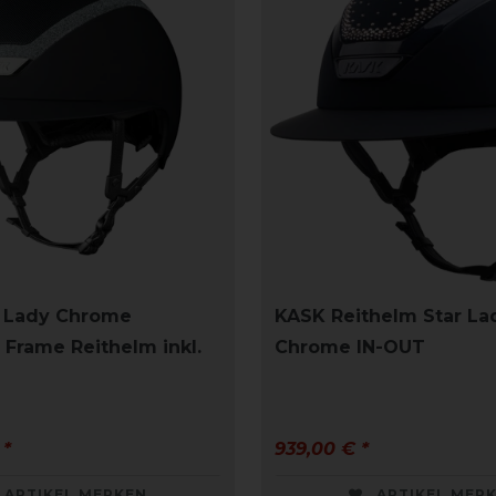
r Lady Chrome
KASK Reithelm Star La
 Frame Reithelm inkl.
Chrome IN-OUT
 *
939,00 € *
ARTIKEL MERKEN
ARTIKEL MER