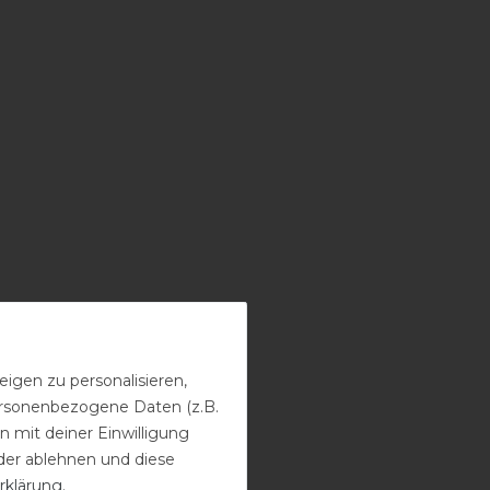
igen zu personalisieren,
personenbezogene Daten (z.B.
 mit deiner Einwilligung
der ablehnen und diese
rklärung
.