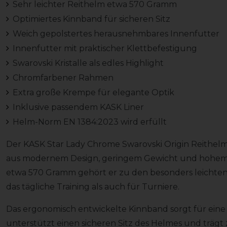
Sehr leichter Reithelm etwa 570 Gramm
Optimiertes Kinnband für sicheren Sitz
Weich gepolstertes herausnehmbares Innenfutter
Innenfutter mit praktischer Klettbefestigung
Swarovski Kristalle als edles Highlight
Chromfarbener Rahmen
Extra große Krempe für elegante Optik
Inklusive passendem KASK Liner
Helm-Norm EN 1384:2023 wird erfüllt
Der KASK Star Lady Chrome Swarovski Origin Reithel
aus modernem Design, geringem Gewicht und hohem 
etwa 570 Gramm gehört er zu den besonders leichten
das tägliche Training als auch für Turniere.
Das ergonomisch entwickelte Kinnband sorgt für eine
unterstützt einen sicheren Sitz des Helmes und trä