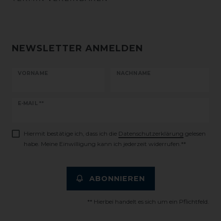
NEWSLETTER ANMELDEN
VORNAME
NACHNAME
Newsletter
E-MAIL **
Honig
Hiermit bestätige ich, dass ich die
Daten­schutz­erklärung
gelesen
habe. Meine Einwilligung kann ich jederzeit widerrufen.**
ABONNIEREN
** Hierbei handelt es sich um ein Pflichtfeld.