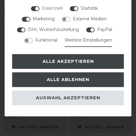
Essenziell
Statistik
Das perfekte Zubehör für dich
Marketing
Externe Medien
DHL Wunschzustellung
PayPal
Funktional
Weitere Einstellungen
ALLE AKZEPTIEREN
ALLE ABLEHNEN
KASK Riders 22L
KASK Riders 22L
AUSWAHL AKZEPTIEREN
Backpack Vertigo
Backpack Vertigo
199,90 € *
199,90 € *
ARTIKEL MERKEN
ARTIKEL MERKEN