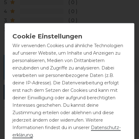
5
0
4
0
3
0
2
0
1
0
Wir verwenden Cookies und ähnliche Technologien
auf unserer Website, um Inhalte und Anzeigen zu
personalisieren, Medien von Drittanbietern
Melde dich an, um eine Kundenrezension zu
einzubinden und Zugriffe zu analysieren. Dabei
verfassen.
verarbeiten wir personenbezogene Daten (z.B.
deine IP-Adresse). Die Datenverarbeitung erfolgt
erst nach dem Setzen der Cookies und kann mit
ANMELDEN
deiner Einwilligung oder aufgrund berechtigten
Interesses geschehen. Du kannst deine
Zustimmung erteilen oder ablehnen und diese
jederzeit ändern oder widerrufen. Weitere
DETAILS ZUR PRODUKTSICHERHEIT
Informationen findest du in unserer
Daten­schutz­
erklärung
.