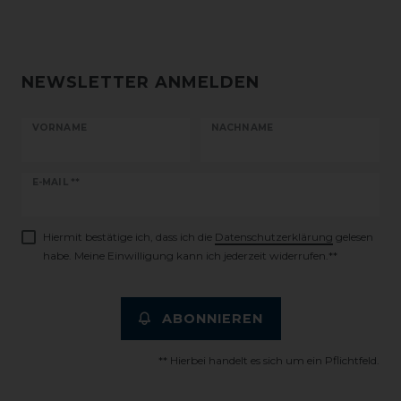
NEWSLETTER ANMELDEN
VORNAME
NACHNAME
Newsletter
E-MAIL **
Honig
Hiermit bestätige ich, dass ich die
Daten­schutz­erklärung
gelesen
habe. Meine Einwilligung kann ich jederzeit widerrufen.**
ABONNIEREN
** Hierbei handelt es sich um ein Pflichtfeld.