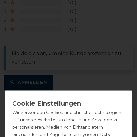
4
0
3
0
2
0
1
0
Melde dich an, um eine Kundenrezension zu
verfassen.
ANMELDEN
Wir verwenden Cookies und ähnliche Technologien
DETAILS ZUR PRODUKTSICHERHEIT
auf unserer Website, um Inhalte und Anzeigen zu
personalisieren, Medien von Drittanbietern
einzubinden und Zugriffe zu analysieren. Dabei