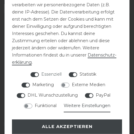
Das perfekte Zubehör für dich
verarbeiten wir personenbezogene Daten (z.B.
deine IP-Adresse). Die Datenverarbeitung erfolgt
erst nach dem Setzen der Cookies und kann mit
deiner Einwilligung oder aufgrund berechtigten
Interesses geschehen. Du kannst deine
Zustimmung erteilen oder ablehnen und diese
jederzeit ändern oder widerrufen. Weitere
Informationen findest du in unserer
Daten­schutz­
erklärung
.
Essenziell
Statistik
KASK Riders 22L
KASK Helmrucksack
Marketing
Externe Medien
Backpack Vertigo
DHL Wunschzustellung
PayPal
35,00 € *
Funktional
Weitere Einstellungen
199,90 € *
ARTIKEL MERKEN
ARTIKEL MERKEN
ALLE AKZEPTIEREN