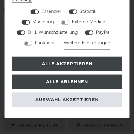
Das perfekte Zubehör für dich
Essenziell
Statistik
Marketing
Externe Medien
DHL Wunschzustellung
PayPal
Funktional
Weitere Einstellungen
ALLE AKZEPTIEREN
ALLE ABLEHNEN
KASK Helmrucksack
KASK Riders 22L
Backpack Vertigo
AUSWAHL AKZEPTIEREN
35,00 € *
199,90 € *
ARTIKEL MERKEN
ARTIKEL MERKEN