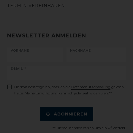
TERMIN VEREINBAREN
NEWSLETTER ANMELDEN
VORNAME
NACHNAME
Newsletter
E-MAIL **
Honig
Hiermit bestätige ich, dass ich die
Daten­schutz­erklärung
gelesen
habe. Meine Einwilligung kann ich jederzeit widerrufen.**
ABONNIEREN
** Hierbei handelt es sich um ein Pflichtfeld.