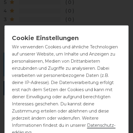
5
0
4
0
3
0
2
0
1
0
Wir verwenden Cookies und ähnliche Technologien
auf unserer Website, um Inhalte und Anzeigen zu
Melde dich an, um eine Kundenrezension zu
personalisieren, Medien von Drittanbietern
einzubinden und Zugriffe zu analysieren. Dabei
verfassen.
verarbeiten wir personenbezogene Daten (z.B.
deine IP-Adresse). Die Datenverarbeitung erfolgt
ANMELDEN
erst nach dem Setzen der Cookies und kann mit
deiner Einwilligung oder aufgrund berechtigten
Interesses geschehen. Du kannst deine
Zustimmung erteilen oder ablehnen und diese
jederzeit ändern oder widerrufen. Weitere
DETAILS ZUR PRODUKTSICHERHEIT
Informationen findest du in unserer
Daten­schutz­
erklärung
.