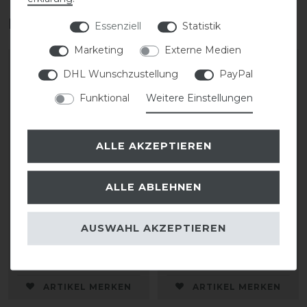
Das perfekte Zubehör für dich
Essenziell
Statistik
Marketing
Externe Medien
DHL Wunschzustellung
PayPal
Funktional
Weitere Einstellungen
ALLE AKZEPTIEREN
ALLE ABLEHNEN
KASK Riders 22L
KASK Helmrucksack
Backpack Vertigo
AUSWAHL AKZEPTIEREN
35,00 € *
199,90 € *
ARTIKEL MERKEN
ARTIKEL MERKEN