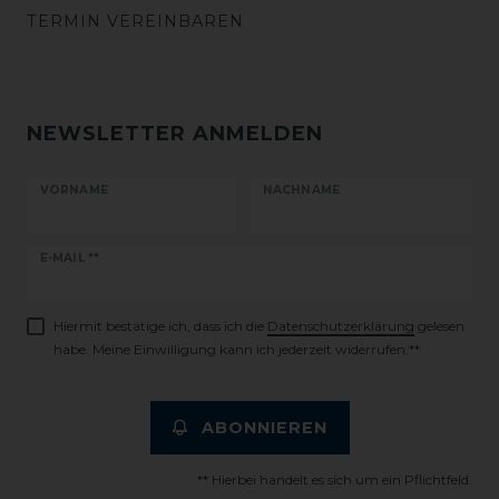
TERMIN VEREINBAREN
NEWSLETTER ANMELDEN
VORNAME
NACHNAME
Newsletter
E-MAIL **
Honig
Hiermit bestätige ich, dass ich die
Daten­schutz­erklärung
gelesen
habe. Meine Einwilligung kann ich jederzeit widerrufen.**
ABONNIEREN
** Hierbei handelt es sich um ein Pflichtfeld.