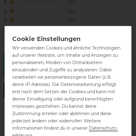
5
0
4
0
3
0
2
0
1
0
Wir verwenden Cookies und ähnliche Technologien
auf unserer Website, um Inhalte und Anzeigen zu
Melde dich an, um eine Kundenrezension zu
personalisieren, Medien von Drittanbietern
einzubinden und Zugriffe zu analysieren. Dabei
verfassen.
verarbeiten wir personenbezogene Daten (z.B.
deine IP-Adresse). Die Datenverarbeitung erfolgt
ANMELDEN
erst nach dem Setzen der Cookies und kann mit
deiner Einwilligung oder aufgrund berechtigten
Interesses geschehen. Du kannst deine
Zustimmung erteilen oder ablehnen und diese
jederzeit ändern oder widerrufen. Weitere
DETAILS ZUR PRODUKTSICHERHEIT
Informationen findest du in unserer
Daten­schutz­
erklärung
.