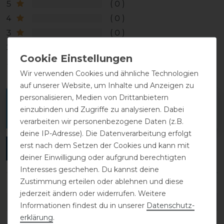
5
0
4
0
3
0
2
0
1
0
Wir verwenden Cookies und ähnliche Technologien
auf unserer Website, um Inhalte und Anzeigen zu
personalisieren, Medien von Drittanbietern
Melde dich an, um eine Kundenrezension zu
einzubinden und Zugriffe zu analysieren. Dabei
verfassen.
verarbeiten wir personenbezogene Daten (z.B.
deine IP-Adresse). Die Datenverarbeitung erfolgt
erst nach dem Setzen der Cookies und kann mit
ANMELDEN
deiner Einwilligung oder aufgrund berechtigten
Interesses geschehen. Du kannst deine
Zustimmung erteilen oder ablehnen und diese
jederzeit ändern oder widerrufen. Weitere
DETAILS ZUR PRODUKTSICHERHEIT
Informationen findest du in unserer
Daten­schutz­
erklärung
.