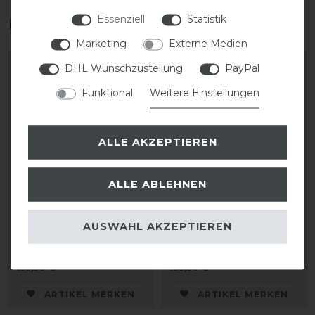
Essenziell
Statistik
Das perfekte Zubehör für dich
Marketing
Externe Medien
DHL Wunschzustellung
PayPal
Funktional
Weitere Einstellungen
ALLE AKZEPTIEREN
ALLE ABLEHNEN
KASK Riders 22L
KASK Riders 22L
AUSWAHL AKZEPTIEREN
Backpack Vertigo
Backpack Vertigo
199,90 € *
199,90 € *
ARTIKEL MERKEN
ARTIKEL MERKEN