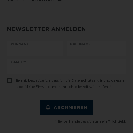
NEWSLETTER ANMELDEN
VORNAME
NACHNAME
Newsletter
E-MAIL **
Honig
Hiermit bestätige ich, dass ich die
Daten­schutz­erklärung
gelesen
habe. Meine Einwilligung kann ich jederzeit widerrufen.**
ABONNIEREN
** Hierbei handelt es sich um ein Pflichtfeld.