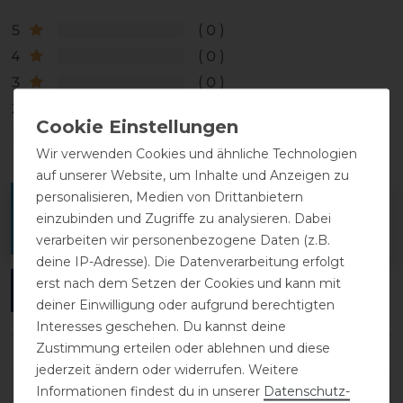
5
0
4
0
3
0
2
0
1
0
Wir verwenden Cookies und ähnliche Technologien
auf unserer Website, um Inhalte und Anzeigen zu
personalisieren, Medien von Drittanbietern
Melde dich an, um eine Kundenrezension zu
einzubinden und Zugriffe zu analysieren. Dabei
verfassen.
verarbeiten wir personenbezogene Daten (z.B.
deine IP-Adresse). Die Datenverarbeitung erfolgt
erst nach dem Setzen der Cookies und kann mit
ANMELDEN
deiner Einwilligung oder aufgrund berechtigten
Interesses geschehen. Du kannst deine
Zustimmung erteilen oder ablehnen und diese
jederzeit ändern oder widerrufen. Weitere
DETAILS ZUR PRODUKTSICHERHEIT
Informationen findest du in unserer
Daten­schutz­