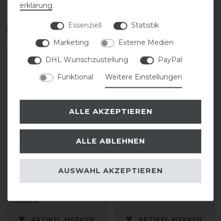
erklärung
.
Essenziell
Statistik
Das perfekte Zubehör für dich
Marketing
Externe Medien
DHL Wunschzustellung
PayPal
Funktional
Weitere Einstellungen
ALLE AKZEPTIEREN
ALLE ABLEHNEN
KASK Riders 22L
KASK Helmrucksack
AUSWAHL AKZEPTIEREN
Backpack Vertigo
35,00 € *
199,90 € *
ARTIKEL MERKEN
ARTIKEL MERKEN