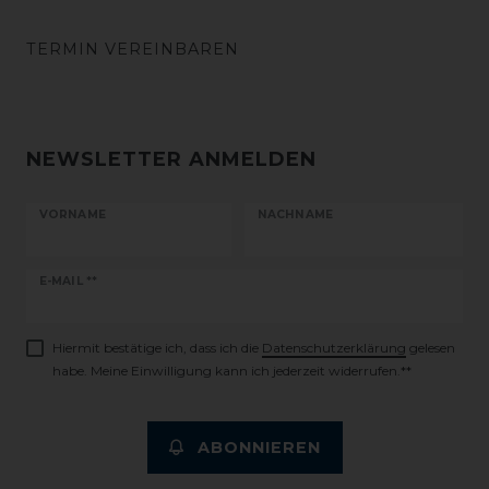
TERMIN VEREINBAREN
NEWSLETTER ANMELDEN
VORNAME
NACHNAME
Newsletter
E-MAIL **
Honig
Hiermit bestätige ich, dass ich die
Daten­schutz­erklärung
gelesen
habe. Meine Einwilligung kann ich jederzeit widerrufen.**
ABONNIEREN