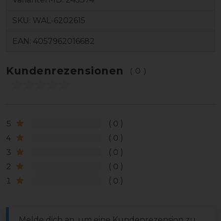
SKU:
WAL-6202615
EAN:
4057962016682
Kundenrezensionen
(0)
5
0
4
0
3
0
2
0
1
0
Melde dich an, um eine Kundenrezension zu