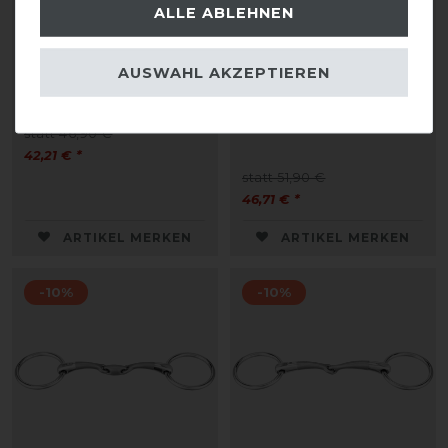
ALLE ABLEHNEN
Sprenger Satinox
SPRENGER Satinox
AUSWAHL AKZEPTIEREN
Unterlegtrense 12mm
Unterlegtrense 14mm
doppelt gebrochen-
Edelstahl rostfrei
statt 46,90 €
42,21 € *
statt 51,90 €
46,71 € *
ARTIKEL MERKEN
ARTIKEL MERKEN
-10%
-10%