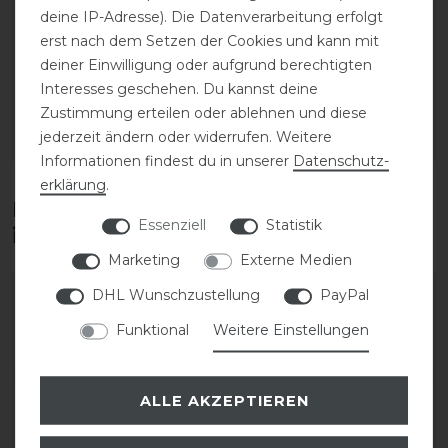
deine IP-Adresse). Die Datenverarbeitung erfolgt
Schockemöhle Soft
Schockemöhle Soft
erst nach dem Setzen der Cookies und kann mit
Rubber Zügel Stops
Rubber Zügel Stops
deiner Einwilligung oder aufgrund berechtigten
Interesses geschehen. Du kannst deine
59,95 € *
59,95 € *
Zustimmung erteilen oder ablehnen und diese
jederzeit ändern oder widerrufen. Weitere
ARTIKEL MERKEN
ARTIKEL MERKEN
Informationen findest du in unserer
Daten­schutz­
erklärung
.
Diese Produkte könnten dich auch
Essenziell
Statistik
interessieren
Marketing
Externe Medien
DHL Wunschzustellung
PayPal
-10%
-10%
Funktional
Weitere Einstellungen
ALLE AKZEPTIEREN