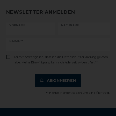
NEWSLETTER ANMELDEN
VORNAME
NACHNAME
Newsletter
E-MAIL **
Honig
Hiermit bestätige ich, dass ich die
Daten­schutz­erklärung
gelesen
habe. Meine Einwilligung kann ich jederzeit widerrufen.**
ABONNIEREN
** Hierbei handelt es sich um ein Pflichtfeld.