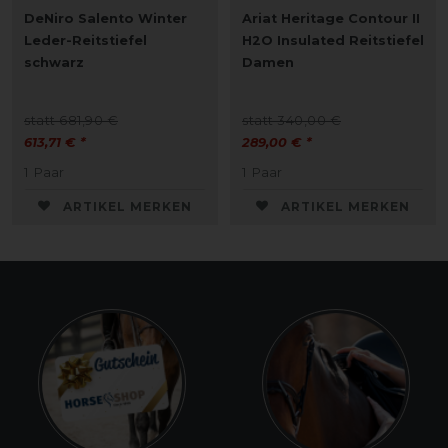
DeNiro Salento Winter
Ariat Heritage Contour II
Leder-Reitstiefel
H2O Insulated Reitstiefel
schwarz
Damen
statt 681,90 €
statt 340,00 €
613,71 € *
289,00 € *
1
Paar
1
Paar
ARTIKEL MERKEN
ARTIKEL MERKEN