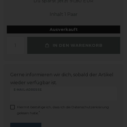
Du sparst jetzt 91,80 EUR
Inhalt
1
Paar
Ausverkauft
IN DEN WARENKORB
Gerne informieren wir dich, sobald der Artikel
wieder verfügbar ist.
E-MAIL-ADRESSE
Hiermit bestätige ich, dass ich die
Daten­schutz­erklärung
*
gelesen habe.