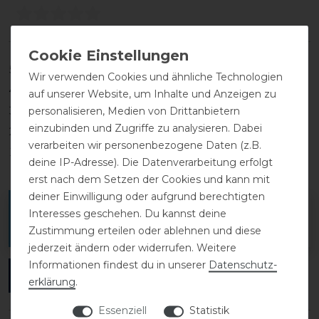
5
0
Wir verwenden Cookies und ähnliche Technologien
4
0
auf unserer Website, um Inhalte und Anzeigen zu
3
0
personalisieren, Medien von Drittanbietern
einzubinden und Zugriffe zu analysieren. Dabei
2
0
verarbeiten wir personenbezogene Daten (z.B.
1
0
deine IP-Adresse). Die Datenverarbeitung erfolgt
erst nach dem Setzen der Cookies und kann mit
deiner Einwilligung oder aufgrund berechtigten
Melde dich an, um eine Kundenrezension zu
Interesses geschehen. Du kannst deine
verfassen.
Zustimmung erteilen oder ablehnen und diese
jederzeit ändern oder widerrufen. Weitere
Informationen findest du in unserer
Daten­schutz­
ANMELDEN
erklärung
.
Essenziell
Statistik