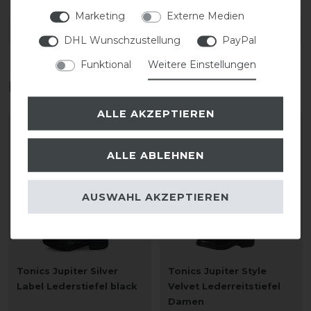
Marketing
Externe Medien
DETAILS ZUR PRODUKTSICHERHEIT
DHL Wunschzustellung
PayPal
Funktional
Weitere Einstellungen
Das perfekte Zubehör für dich
ALLE AKZEPTIEREN
-20%
-20%
ALLE ABLEHNEN
AUSWAHL AKZEPTIEREN
Tonics Jupiter Silver
Tonics Jupiter Style
Label Lederstiefel black
Velvet Lederreitstiefel
Damen