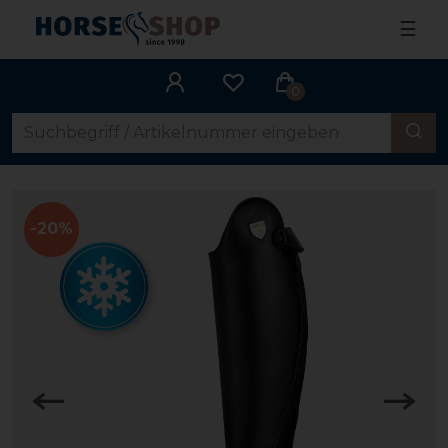
☰
0
-20%