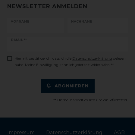
NEWSLETTER ANMELDEN
VORNAME
NACHNAME
Newsletter
E-MAIL **
Honig
Hiermit bestätige ich, dass ich die
Daten­schutz­erklärung
gelesen
habe. Meine Einwilligung kann ich jederzeit widerrufen.**
ABONNIEREN
** Hierbei handelt es sich um ein Pflichtfeld.
Impressum
Daten­schutz­erklärung
AGB