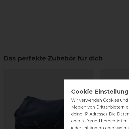
Das perfekte Zubehör für dich
Wir verwenden Cookies und ä
Medien von Drittanbietern e
deine IP-Adresse). Die Date
oder aufgrund berechtigten
jederzeit ändern oder widerr