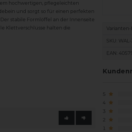
nem hochwertigen, pflegeleichten
rdebein und sorgt so für einen perfekten
Der stabile Formlöffel an der Innenseite
ile Klettverschlüsse halten die
Varianten-
SKU:
WAL-
EAN:
4057
Kundenr
5
4
3
2
1