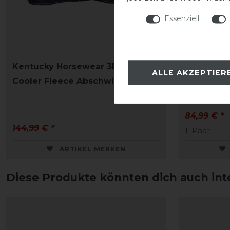
Essenziell
Kentucky Horsewear 3D Spacer
Kentucky 
ALLE AKZEPTIER
Cooler Fleece Abschwitzdecke
Arbeitsg
84,99 € *
144,99 € *
1
Paar
ARTIKEL MERKEN
Diese Produkte könnten dich auch int