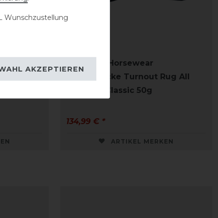
 Wunschzustellung
 Basic
Kentucky Horsewear
WAHL AKZEPTIEREN
Pferdedecke Turnout Rug All
Weather Classic 50g
134,99 € *
KEN
ARTIKEL MERKEN