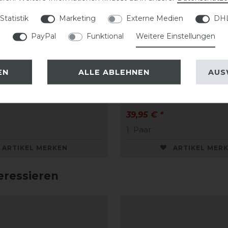
Statistik
Marketing
Externe Medien
DHL
PayPal
Funktional
Weitere Einstellungen
Horsewear 3D Spacer
Waldhausen Gamasche
EN
ALLE ABLEHNEN
AUS
amasche
Plus
39,95 € *
1
Paar
ARTIKEL MERKEN
ARTIKEL MER
eressieren