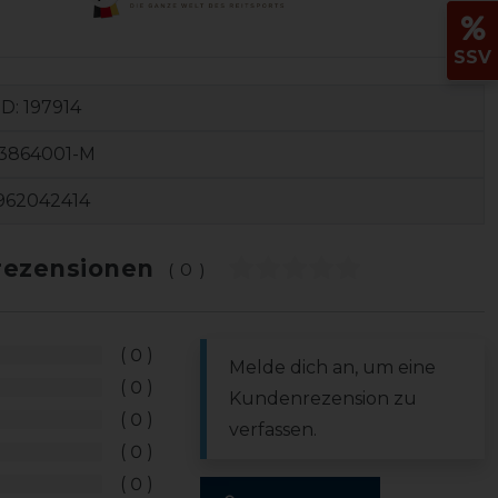
SSV
ID:
197914
3864001-M
962042414
ezensionen
(0)
0
Melde dich an, um eine
0
Kundenrezension zu
0
verfassen.
0
0