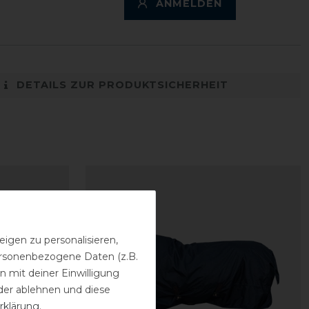
ANMELDEN
DETAILS ZUR PRODUKTSICHERHEIT
igen zu personalisieren,
personenbezogene Daten (z.B.
 mit deiner Einwilligung
der ablehnen und diese
rklärung
.