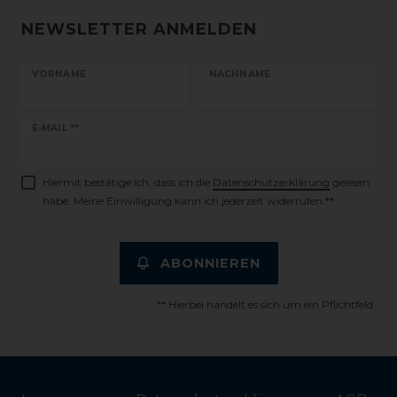
NEWSLETTER ANMELDEN
VORNAME
NACHNAME
Newsletter
E-MAIL **
Honig
Hiermit bestätige ich, dass ich die
Daten­schutz­erklärung
gelesen
habe. Meine Einwilligung kann ich jederzeit widerrufen.**
ABONNIEREN
** Hierbei handelt es sich um ein Pflichtfeld.