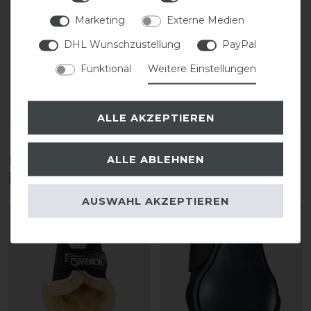
Compact Streichkappe
Flexisoft Fauxfur
Marketing
Externe Medien
hinten
Gamaschen vorne
DHL Wunschzustellung
PayPal
Funktional
Weitere Einstellungen
49,95 € *
64,95 € *
1
Paar
1
Paar
ARTIKEL MERKEN
ARTIKEL MERKEN
ALLE AKZEPTIEREN
Diese Produkte könnten dich auch
ALLE ABLEHNEN
interessieren
AUSWAHL AKZEPTIEREN