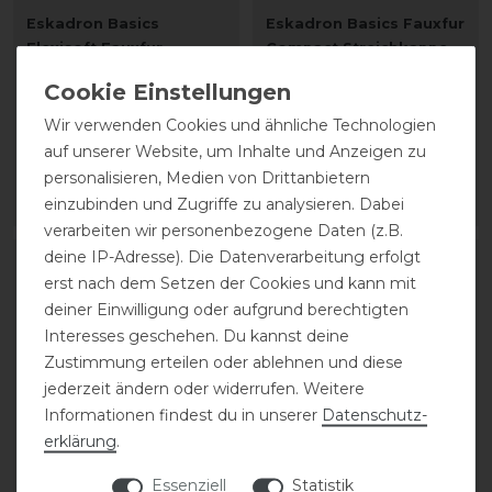
Eskadron Basics
Eskadron Basics Fauxfur
Flexisoft Fauxfur
Compact Streichkappe
Gamaschen vorne
hinten
Wir verwenden Cookies und ähnliche Technologien
64,95 € *
49,95 € *
auf unserer Website, um Inhalte und Anzeigen zu
1
Paar
1
Paar
personalisieren, Medien von Drittanbietern
einzubinden und Zugriffe zu analysieren. Dabei
ARTIKEL MERKEN
ARTIKEL MERKEN
verarbeiten wir personenbezogene Daten (z.B.
deine IP-Adresse). Die Datenverarbeitung erfolgt
erst nach dem Setzen der Cookies und kann mit
deiner Einwilligung oder aufgrund berechtigten
Interesses geschehen. Du kannst deine
Zustimmung erteilen oder ablehnen und diese
jederzeit ändern oder widerrufen. Weitere
Informationen findest du in unserer
Daten­schutz­
erklärung
.
Essenziell
Statistik
Eskadron Basics Fauxfur
Eskadron Basics